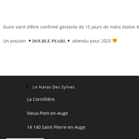
Dune vient d’être confirmé gestante de 15 jours de notre étalon
Un poulain
𝐃𝐎𝐔𝐁𝐋𝐄 𝐏𝐄𝐀𝐑𝐋
attendu pour 2025
Le Haras Des Sylves
La Cornillière
Vieux-Pont-en-Auge
14 140 Saint-Pierre-en-Auge