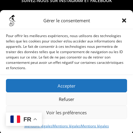
SUIVEZ-NOUS SUR
INSTAGRAM
ET
FACEBOOK
Gérer le consentement
Pour offrir les meilleures expériences, nous utilisons des technologies
telles que les cookies pour stocker et/ou accéder aux informations des
appareils. Le fait de consentir à ces technologies nous permettra de
traiter des données telles que le comportement de navigation ou les ID
uniques sur ce site. Le fait de ne pas consentir ou de retirer son
consentement peut avoir un effet négatif sur certaines caractéristiques
et fonctions.
Accepter
Refuser
Accueil
Le Haras
Nos Étalons
Nos Poulinières
A VENDRE
Voir les préférences
Actualités
Contact
FR
Mentions légales
Mentions légales
Mentions légales
© 2024 Haras des sylves -
Mentions Légales
- Réalisé par
esop